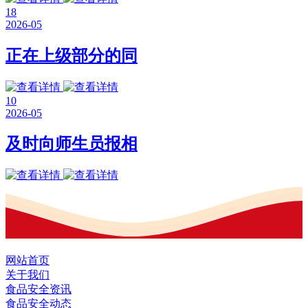
18
2026-05
正在上级部分的同
10
2026-05
及时向师生员报相
网站首页
关于我们
食品安全资讯
食品安全动态