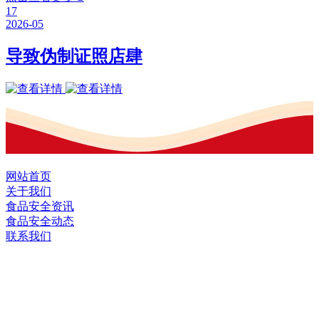
17
2026-05
导致伪制证照店肆
网站首页
关于我们
食品安全资讯
食品安全动态
联系我们
黑龙江EVO视讯中国官方网站食品股份
有限公司