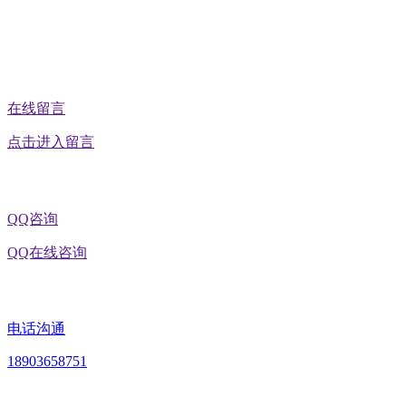
公众号二维码
在线留言
点击进入留言
QQ咨询
QQ在线咨询
电话沟通
18903658751