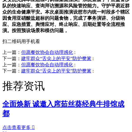
队的快速响应、查询拜访溯源和风险管控能力。守护平易近群
众的生命健康平安。本次桌面推演设想市内统一时段多个辖区
因食用亚硝酸盐超标的问题食物，完成了事务演讲、分级响
应、应急措置、舆情应对、终止响应、后期处置等全流程推
演。按照预设场景和模仿问题，
扫二维码用手机看
上一篇：
但愿餐饮协会自动理感化
:
下一篇：
建牢群众“舌尖上的平安”防护樊篱
:
上一篇：
但愿餐饮协会自动理感化
:
下一篇：
建牢群众“舌尖上的平安”防护樊篱
:
推荐资讯
全面焕新 诚邀入席茹丝葵经典牛排馆成
都
点击查看更多
