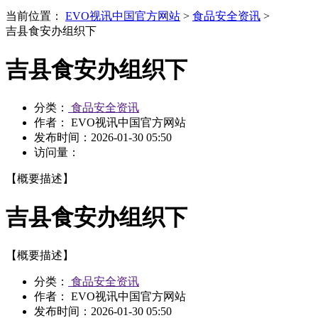
当前位置：
EVO视讯中国官方网站
>
食品安全资讯
>
吉县食安办组织下
吉县食安办组织下
分类：
食品安全资讯
作者： EVO视讯中国官方网站
发布时间：
2026-01-30 05:50
访问量：
【概要描述】
吉县食安办组织下
【概要描述】
分类：
食品安全资讯
作者： EVO视讯中国官方网站
发布时间：
2026-01-30 05:50