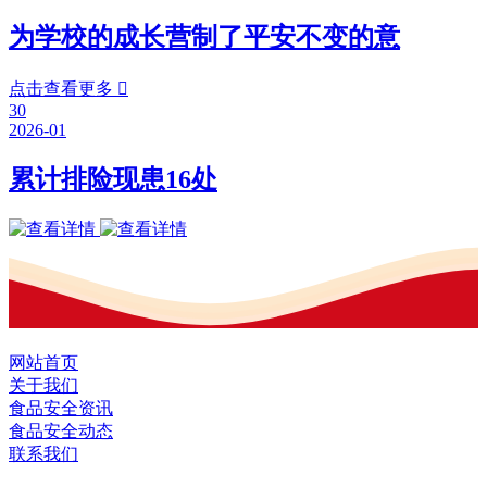
为学校的成长营制了平安不变的意
点击查看更多

30
2026-01
累计排险现患16处
网站首页
关于我们
食品安全资讯
食品安全动态
联系我们