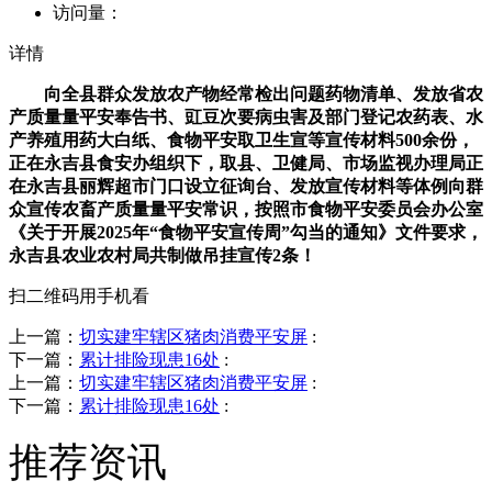
访问量：
详情
向全县群众发放农产物经常检出问题药物清单、发放省农
产质量量平安奉告书、豇豆次要病虫害及部门登记农药表、水
产养殖用药大白纸、食物平安取卫生宣等宣传材料500余份，
正在永吉县食安办组织下，取县、卫健局、市场监视办理局正
在永吉县丽辉超市门口设立征询台、发放宣传材料等体例向群
众宣传农畜产质量量平安常识，按照市食物平安委员会办公室
《关于开展2025年“食物平安宣传周”勾当的通知》文件要求，
永吉县农业农村局共制做吊挂宣传2条！
扫二维码用手机看
上一篇：
切实建牢辖区猪肉消费平安屏
:
下一篇：
累计排险现患16处
:
上一篇：
切实建牢辖区猪肉消费平安屏
:
下一篇：
累计排险现患16处
:
推荐资讯