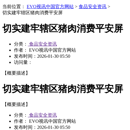
当前位置：
EVO视讯中国官方网站
>
食品安全资讯
>
切实建牢辖区猪肉消费平安屏
切实建牢辖区猪肉消费平安屏
分类：
食品安全资讯
作者： EVO视讯中国官方网站
发布时间：
2026-01-30 05:50
访问量：
【概要描述】
切实建牢辖区猪肉消费平安屏
【概要描述】
分类：
食品安全资讯
作者： EVO视讯中国官方网站
发布时间：
2026-01-30 05:50