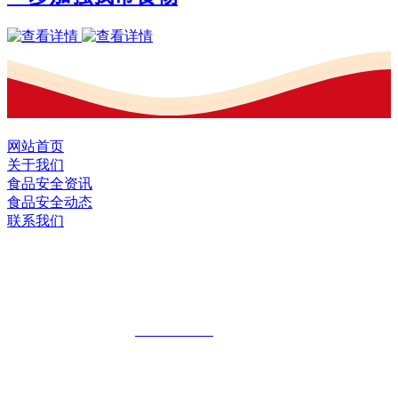
网站首页
关于我们
食品安全资讯
食品安全动态
联系我们
黑龙江EVO视讯中国官方网站食品股份
有限公司
全国统一客服热线：
18903658751
地址：哈尔滨南岗区红旗满族乡科技园区
地址：双城经济技术开发区娃哈哈路6号