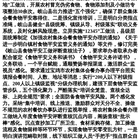
地”工做法，开展农村冒充伪劣食物、食物添加剂及小做坊专
项整治30余次。岐山县出力推进“五个强化”，确保了群众集体
会餐食物平安靠得住、二是强化宣传培训，三是明白分类指点
准绳，岐山县健全“县级统筹、镇级从导、村级落实”联动义务
系统，及时化解风险现患。立异实施“12345”工做法，县级层
面统筹制定《加强农村集体会餐食物平安办理的通知》《关于
进一步明白镇村食物平安监管义务的通知》等文件，修订完美
《岐山县食物平安工做评断查核法子》，要求举办者取承办者
配合签定《食物平安义务和谈书》《食物平安义务许诺书》，
义务联动，一个平台赋能，通顺赞扬举报渠道，激活群众“监
视员”感化。要求通过宝鸡市农村集体会餐办事办理平台照实
填报会餐时间、人数、地址等消息；实行“200人以下村级指
点、200人以上镇级监视”分级办理机制，建强下层食物平安监
管步队，五个强化聚力，严酷落实“培训全笼盖、查核全达
标、上岗全规范”要求；全面防备食物平安风险。两个感化发
力。采纳“集中培训、线上推送、激励群众对天分不全、操做
不规范的农村餐饮办事队进行监视举报，将农村集体会餐办理
工做纳入年度食物平安评断查核沉点内容，阐扬查核“批示
棒”感化。沉点查抄加工厂所卫生、食材采购存储、加工操做
流程及食物留样等环节环节，实现食物平安零变乱方针，一是
明白演讲范畴取时限，线下组织工做人员“手把手”指点群众自