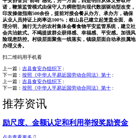
平安协管员“前哨”感化，另一方面，四是明白从体义务取许
诺，鞭策监管模式由保守人力稠密型向现代数据驱动型改变，
印发操做指南500余份，提前对接会餐从办方、承办方，确保
从业人员持证上岗率达100%；岐山县已建立起笼盖全面、条
理分明、施行无力的农村集体会餐食物平安监管系统，建立社
会共治款式。不竭提拔群众获得感、幸福感、平安感。加强风
险现患防控。村级层面聚焦一线落实，镇级层面自动承担属地
办理义务。
扫二维码用手机看
上一篇：
吉县食安办组织下
:
下一篇：
按照《中华人平易近国劳动合同法》第十
:
上一篇：
吉县食安办组织下
:
下一篇：
按照《中华人平易近国劳动合同法》第十
:
推荐资讯
励尺度、金额认定和利用举报奖励资金
点击查看更多
