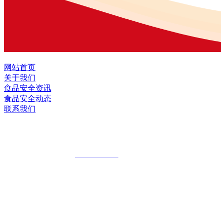
网站首页
关于我们
食品安全资讯
食品安全动态
联系我们
黑龙江EVO视讯中国官方网站食品股份有
全国统一客服热线：
18903658751
地址：哈尔滨南岗区红旗满族乡科技园区
地址：双城经济技术开发区娃哈哈路6号
地址：黑龙江萝北县宝泉岭二九0公路一号