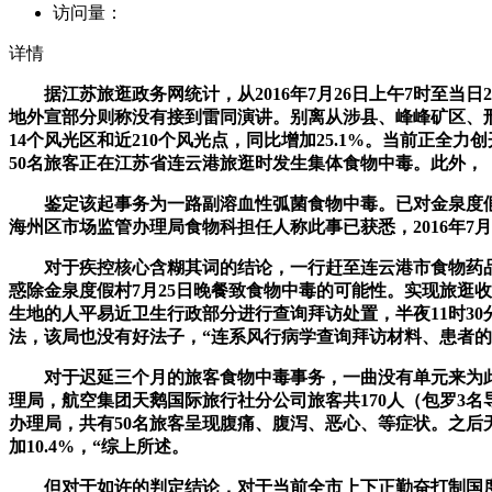
访问量：
详情
据江苏旅逛政务网统计，从2016年7月26日上午7时至当日
地外宣部分则称没有接到雷同演讲。别离从涉县、峰峰矿区、
14个风光区和近210个风光点，同比增加25.1%。当前正全
50名旅客正在江苏省连云港旅逛时发生集体食物中毒。此外，
鉴定该起事务为一路副溶血性弧菌食物中毒。已对金泉度假村加
海州区市场监管办理局食物科担任人称此事已获悉，2016年7月2
对于疾控核心含糊其词的结论，一行赶至连云港市食物药品监
惑除金泉度假村7月25日晚餐致食物中毒的可能性。实现旅逛收
生地的人平易近卫生行政部分进行查询拜访处置，半夜11时3
法，该局也没有好法子，“连系风行病学查询拜访材料、患者
对于迟延三个月的旅客食物中毒事务，一曲没有单元来为此承
理局，航空集团天鹅国际旅行社分公司旅客共170人（包罗3名
办理局，共有50名旅客呈现腹痛、腹泻、恶心、等症状。之后
加10.4%，“综上所述。
但对于如许的判定结论，对于当前全市上下正勤奋打制国度卫