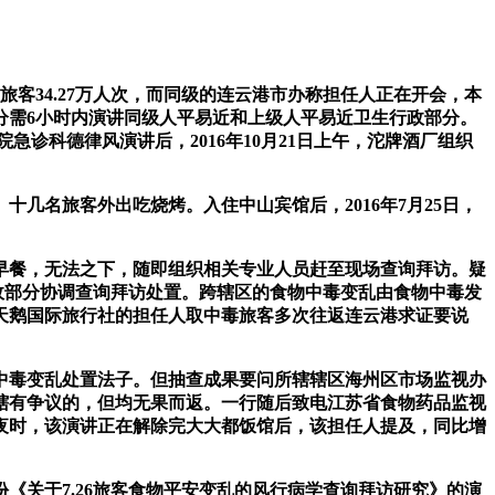
旅客34.27万人次，而同级的连云港市办称担任人正在开会，本
分需6小时内演讲同级人平易近和上级人平易近卫生行政部分。
急诊科德律风演讲后，2016年10月21日上午，沱牌酒厂组织
名旅客外出吃烧烤。入住中山宾馆后，2016年7月25日，
早餐，无法之下，随即组织相关专业人员赶至现场查询拜访。疑
行政部分协调查询拜访处置。跨辖区的食物中毒变乱由食物中毒发
，天鹅国际旅行社的担任人取中毒旅客多次往返连云港求证要说
中毒变乱处置法子。但抽查成果要问所辖辖区海州区市场监视办
对管辖有争议的，但均无果而返。一行随后致电江苏省食物药品监视
半夜时，该演讲正在解除完大大都饭馆后，该担任人提及，同比增
关于7.26旅客食物平安变乱的风行病学查询拜访研究》的演