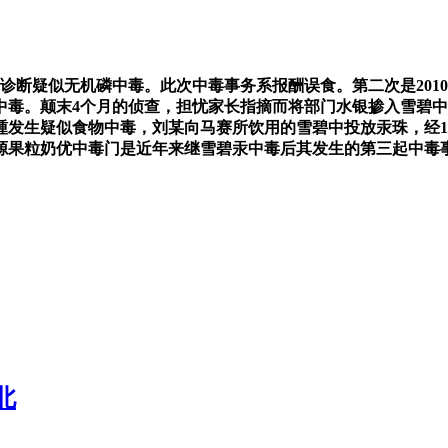
诊断疑似无机磷中毒。此次中毒事务系报酬误食。第二次是201
中毒。颠末4个月的侦查，担忧家长指摘而将部门水银掺入雪碧
发生疑似食物中毒，刘某向马赛所饮用的雪碧中投放汞珠，经1
果粒奶优中毒门是近年来继雪碧汞中毒后其发生的第三起中毒事
北