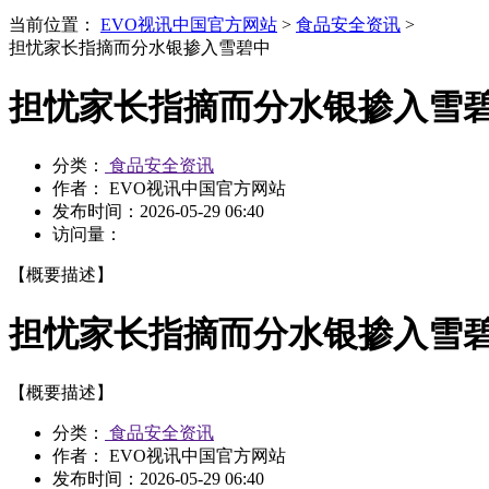
当前位置：
EVO视讯中国官方网站
>
食品安全资讯
>
担忧家长指摘而分水银掺入雪碧中
担忧家长指摘而分水银掺入雪
分类：
食品安全资讯
作者： EVO视讯中国官方网站
发布时间：
2026-05-29 06:40
访问量：
【概要描述】
担忧家长指摘而分水银掺入雪
【概要描述】
分类：
食品安全资讯
作者： EVO视讯中国官方网站
发布时间：
2026-05-29 06:40