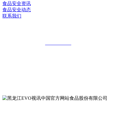
食品安全资讯
食品安全动态
联系我们
黑龙江EVO视讯中国官方网站食品股份有
全国统一客服热线：
18903658751
地址：哈尔滨南岗区红旗满族乡科技园区
地址：双城经济技术开发区娃哈哈路6号
地址：黑龙江萝北县宝泉岭二九0公路一号
地址：黑龙江省延寿县工业园区北泰山路5号