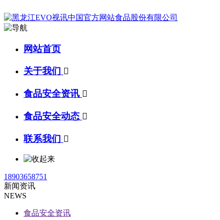
网站首页
关于我们

食品安全资讯

食品安全动态

联系我们

18903658751
新闻资讯
NEWS
食品安全资讯