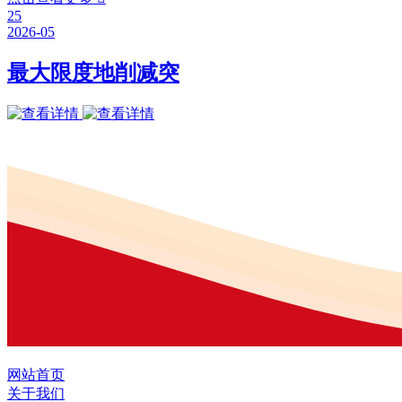
25
2026-05
最大限度地削减突
网站首页
关于我们