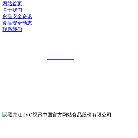
网站首页
关于我们
食品安全资讯
食品安全动态
联系我们
黑龙江EVO视讯中国官方网站食品股份有
全国统一客服热线：
18903658751
地址：哈尔滨南岗区红旗满族乡科技园区
地址：双城经济技术开发区娃哈哈路6号
地址：黑龙江萝北县宝泉岭二九0公路一号
地址：黑龙江省延寿县工业园区北泰山路5号