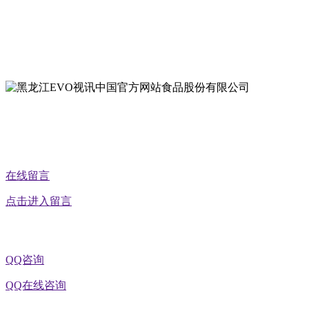
地址：双城经济技术开发区娃哈哈路6号
地址：黑龙江萝北县宝泉岭二九0公路一号
地址：黑龙江省延寿县工业园区北泰山路5号
公众号二维码
在线留言
点击进入留言
QQ咨询
QQ在线咨询