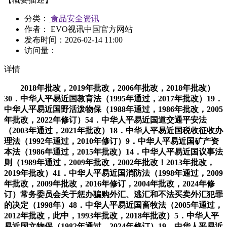
分类：
食品安全资讯
作者： EVO视讯中国官方网站
发布时间：
2026-02-14 11:00
访问量：
详情
2018年批改，2019年批改，2006年批改，2018年批改）
30．中华人平易近国教育法（1995年通过，2017年批改）19．
中华人平易近国野活泼物保（1988年通过，1986年批改，2005
年批改，2022年修订）54．中华人平易近国道交通平安法
（2003年通过，2021年批改）18．中华人平易近国税收征收办
理法（1992年通过，2010年修订）9．中华人平易近国矿产资
本法（1986年通过，2015年批改）14．中华人平易近国议事法
则（1989年通过，2009年批改，2002年批改！2013年批改，
2019年批改）41．中华人平易近国消防法（1998年通过，2009
年批改，2009年批改，2016年修订，2004年批改，2024年修
订）常务委员会关于惩办骗购外汇、逃汇和不法买卖外汇犯罪
的决定（1998年）48．中华人平易近国畜牧法（2005年通过，
2012年批改，此中，1993年批改，2018年批改）5．中华人平
易近国文物保（1982年通过，2024年修订）19．中华人平易近