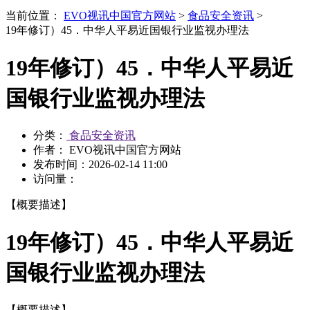
当前位置：
EVO视讯中国官方网站
>
食品安全资讯
>
19年修订）45．中华人平易近国银行业监视办理法
19年修订）45．中华人平易近
国银行业监视办理法
分类：
食品安全资讯
作者： EVO视讯中国官方网站
发布时间：
2026-02-14 11:00
访问量：
【概要描述】
19年修订）45．中华人平易近
国银行业监视办理法
【概要描述】