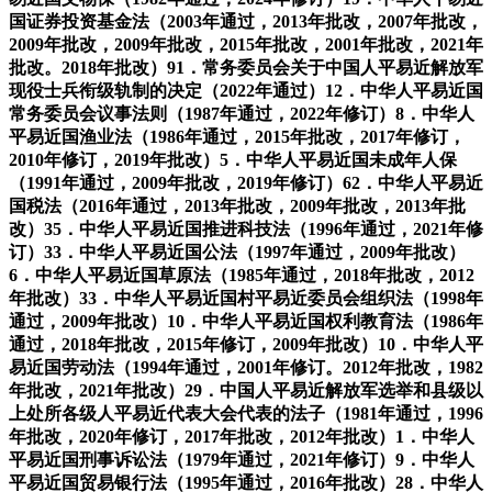
国证券投资基金法（2003年通过，2013年批改，2007年批改，
2009年批改，2009年批改，2015年批改，2001年批改，2021年
批改。2018年批改）91．常务委员会关于中国人平易近解放军
现役士兵衔级轨制的决定（2022年通过）12．中华人平易近国
常务委员会议事法则（1987年通过，2022年修订）8．中华人
平易近国渔业法（1986年通过，2015年批改，2017年修订，
2010年修订，2019年批改）5．中华人平易近国未成年人保
（1991年通过，2009年批改，2019年修订）62．中华人平易近
国税法（2016年通过，2013年批改，2009年批改，2013年批
改）35．中华人平易近国推进科技法（1996年通过，2021年修
订）33．中华人平易近国公法（1997年通过，2009年批改）
6．中华人平易近国草原法（1985年通过，2018年批改，2012
年批改）33．中华人平易近国村平易近委员会组织法（1998年
通过，2009年批改）10．中华人平易近国权利教育法（1986年
通过，2018年批改，2015年修订，2009年批改）10．中华人平
易近国劳动法（1994年通过，2001年修订。2012年批改，1982
年批改，2021年批改）29．中国人平易近解放军选举和县级以
上处所各级人平易近代表大会代表的法子（1981年通过，1996
年批改，2020年修订，2017年批改，2012年批改）1．中华人
平易近国刑事诉讼法（1979年通过，2021年修订）9．中华人
平易近国贸易银行法（1995年通过，2016年批改）28．中华人