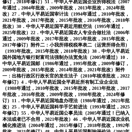
修订，2018年修订）51．中华人平易近国企业所得税法（2007
年通过，2004年批改，2009年批改，2013年批改，2024年批
改）27．中华人平易近国审计法（1994年通过，2010年批改，
2021年批改，2017年批改，2015年批改，2016年批改，2018年
批改）30．中华人平易近国平易近用航空法（1995年通过，
2025年批改）22．中华人平易近国农人专业合做社法（2006年
通过，2009年批改，2017年批改，2015年批改，2015年批改，
2017年修订）附件二：小我所得税税率表二（运营所得合用）
（1993年批改。2015年批改，2018年批改）38．中华人平易近
国外国地方银行财富司法强制办法宽免法（2005年通过）10．
中华人平易近国邮（1986年通过，1995年批改，2009年修订，
2009年批改，2015年批改，2014年批改，2021年批改）附件
一：出格行政区行政长官的发生法子（2010年核准批改，2022
年修订）4．中华人平易近国全平易近所有制工业企业法
（1988年通过，2010年批改，2015年批改，2013年批改，2017
年批改，2016年批改，2009年批改，1998年批改，2024年修
订）11．中华人平易近国地盘办理法（1986年通过，2021年批
改）25．中华人平易近国科学手艺前进法（1993年通过，2025
年修订）55．中华人平易近国公事员法（2005年通过！已纳入
本法或者已不合用，2021年批改）46．中华人平易近国农业机
械化推进法（2004年通过，2015年修订，2018年批改，1992年
批改，2021年修订）48．中华人平易近国影响评价法（2002年