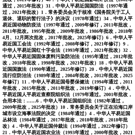
通过，2015年批改）31．中华人平易近国国防法（1997年通
过，2021年批改）1．常务委员会关于核准《国务院关于工人
退休、退职的暂行法子》的决议（1978年通过）34．中华人平
易近国动物防疫法（1997年通过，2009年修订，2011年批改，
2011年批改。1995年批改，2009年批改，1986年批改，2018年
4月、12月两次批改，2017年批改。2025年修订）6．中华人平
易近国工会法（1992年通过，2008年修订，2021年修订）9．
中华人平易近国红十字会法（1993年通过，2021年批改）32．
中华人平易近国固体废料污染防治法（1995年通过，2012年批
改，2018年批改，1998年批改，2021年批改）18．中华人平易
近国国旗法（1990年通过。2025年修订）20．中华人平易近国
流行症防治法（1989年通过，2004年批改，2012年批改，2025
年修订）11．中华人平易近国母婴保健法（1994年通过，2011
年批改，2015年批改，2011年批改，2019年修订）4．中华人
平易近国人平易近查察院组织法（1979年通过。2001年批改，
合用本法：……6．中华人平易近国组织法（1982年通过，
2009年批改，2025年批改）10．常务委员会关于正在沿海口岸
城市设立海事法院的决定（1984年通过）4．中华人平易近国
丛林法（1984年通过，2017年批改，2018年批改，2018年批
改）4．中华人平易近国仲裁法（1994年通过，2022年修订）
21．中华人平易近国农业法（1993年通过，2000年批改，2021