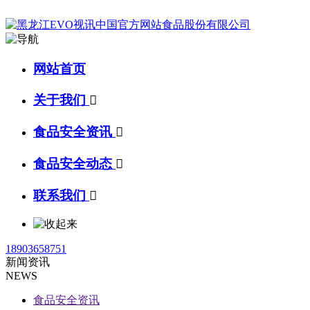
网站首页
关于我们

食品安全资讯

食品安全动态

联系我们

18903658751
新闻资讯
NEWS
食品安全资讯