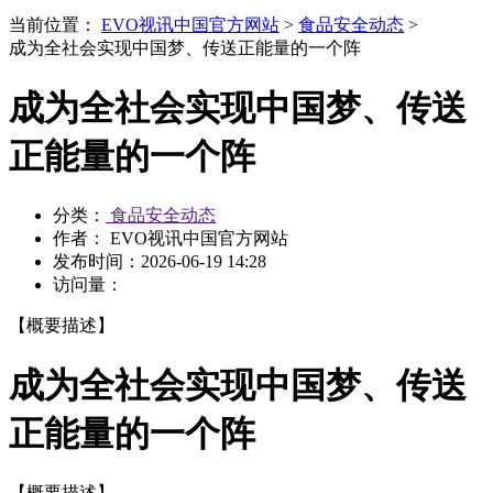
当前位置：
EVO视讯中国官方网站
>
食品安全动态
>
成为全社会实现中国梦、传送正能量的一个阵
成为全社会实现中国梦、传送
正能量的一个阵
分类：
食品安全动态
作者： EVO视讯中国官方网站
发布时间：
2026-06-19 14:28
访问量：
【概要描述】
成为全社会实现中国梦、传送
正能量的一个阵
【概要描述】