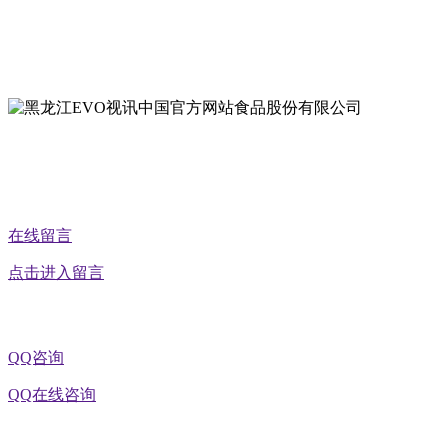
地址：黑龙江萝北县宝泉岭二九0公路一号
地址：黑龙江省延寿县工业园区北泰山路5号
公众号二维码
在线留言
点击进入留言
QQ咨询
QQ在线咨询