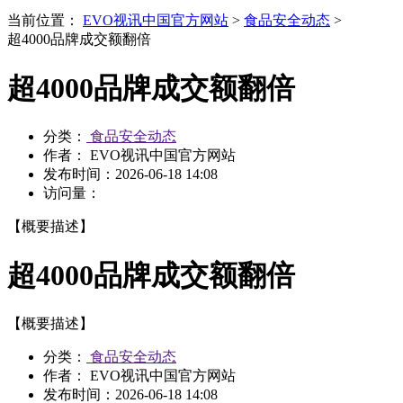
当前位置：
EVO视讯中国官方网站
>
食品安全动态
>
超4000品牌成交额翻倍
超4000品牌成交额翻倍
分类：
食品安全动态
作者： EVO视讯中国官方网站
发布时间：
2026-06-18 14:08
访问量：
【概要描述】
超4000品牌成交额翻倍
【概要描述】
分类：
食品安全动态
作者： EVO视讯中国官方网站
发布时间：
2026-06-18 14:08