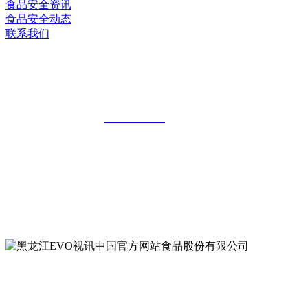
食品安全资讯
食品安全动态
联系我们
黑龙江EVO视讯中国官方网站食品股份
有限公司
全国统一客服热线：
18903658751
地址：哈尔滨南岗区红旗满族乡科技园区
地址：双城经济技术开发区娃哈哈路6号
地址：黑龙江萝北县宝泉岭二九0公路一号
地址：黑龙江省延寿县工业园区北泰山路5号
公众号二维码