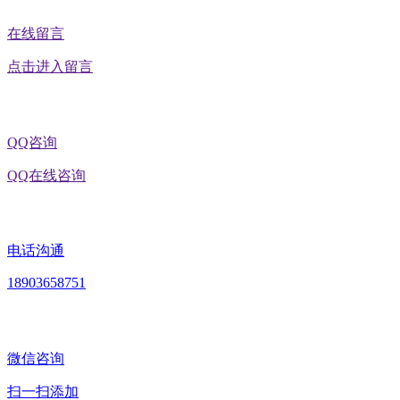
在线留言
点击进入留言
QQ咨询
QQ在线咨询
电话沟通
18903658751
微信咨询
扫一扫添加