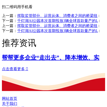
扫二维码用手机看
上一篇：
挥取监管部分、运营从体、消费者之间的桥梁纽
:
下一篇：
千灯湖AI公园本次首期投放3辆全球首款量产的L
:
上一篇：
挥取监管部分、运营从体、消费者之间的桥梁纽
:
下一篇：
千灯湖AI公园本次首期投放3辆全球首款量产的L
:
推荐资讯
帮帮更多企业“走出去”、降本增效、实
点击查看更多

网站首页
关于我们