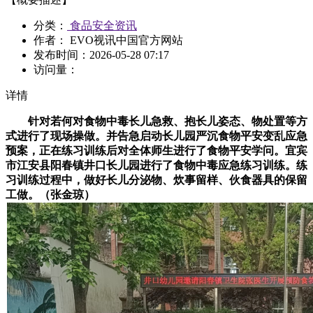
分类：
食品安全资讯
作者： EVO视讯中国官方网站
发布时间：
2026-05-28 07:17
访问量：
详情
针对若何对食物中毒长儿急救、抱长儿姿态、物处置等方
式进行了现场操做。并告急启动长儿园严沉食物平安变乱应急
预案，正在练习训练后对全体师生进行了食物平安学问。宜宾
市江安县阳春镇井口长儿园进行了食物中毒应急练习训练。练
习训练过程中，做好长儿分泌物、炊事留样、伙食器具的保留
工做。（张金琼）