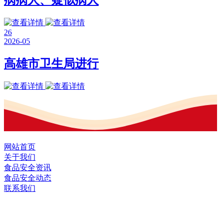
26
2026-05
高雄市卫生局进行
网站首页
关于我们
食品安全资讯
食品安全动态
联系我们
黑龙江EVO视讯中国官方网站食品股份