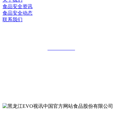
食品安全资讯
食品安全动态
联系我们
黑龙江EVO视讯中国官方网站食品股份有
全国统一客服热线：
18903658751
地址：哈尔滨南岗区红旗满族乡科技园区
地址：双城经济技术开发区娃哈哈路6号
地址：黑龙江萝北县宝泉岭二九0公路一号
地址：黑龙江省延寿县工业园区北泰山路5号