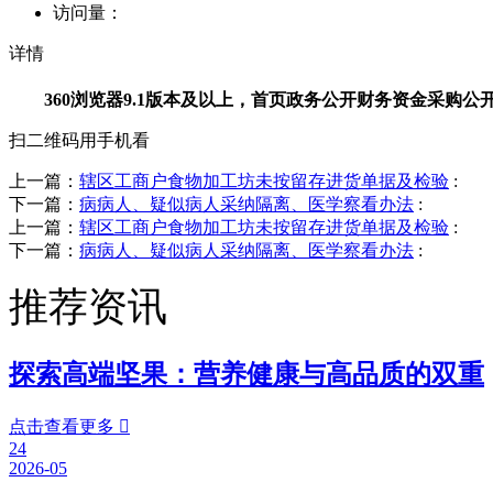
访问量：
详情
360浏览器9.1版本及以上，首页政务公开财务资金采购公
扫二维码用手机看
上一篇：
辖区工商户食物加工坊未按留存进货单据及检验
:
下一篇：
病病人、疑似病人采纳隔离、医学察看办法
:
上一篇：
辖区工商户食物加工坊未按留存进货单据及检验
:
下一篇：
病病人、疑似病人采纳隔离、医学察看办法
:
推荐资讯
探索高端坚果：营养健康与高品质的双重
点击查看更多

24
2026-05