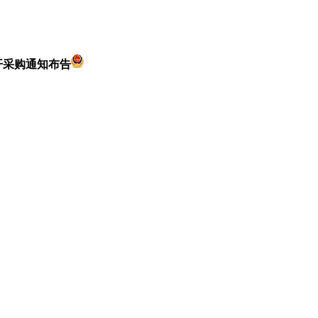
开采购通知布告