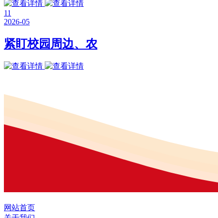
11
2026-05
紧盯校园周边、农
网站首页
关于我们