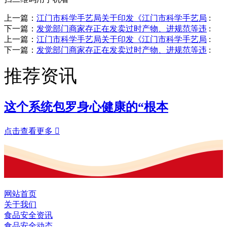
上一篇：
江门市科学手艺局关于印发《江门市科学手艺局
:
下一篇：
发觉部门商家存正在发卖过时产物、进规范等违
:
上一篇：
江门市科学手艺局关于印发《江门市科学手艺局
:
下一篇：
发觉部门商家存正在发卖过时产物、进规范等违
:
推荐资讯
这个系统包罗身心健康的“根本
点击查看更多

网站首页
关于我们
食品安全资讯
食品安全动态