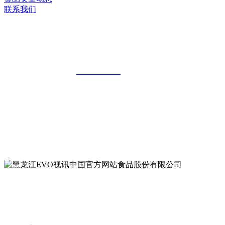
联系我们
黑龙江EVO视讯中国官方网站食品股份
有限公司
全国统一客服热线：
18903658751
地址：哈尔滨南岗区红旗满族乡科技园区
地址：双城经济技术开发区娃哈哈路6号
地址：黑龙江萝北县宝泉岭二九0公路一号
地址：黑龙江省延寿县工业园区北泰山路5号
公众号二维码