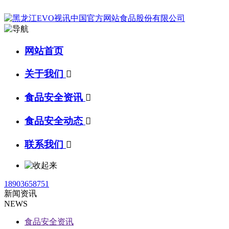
网站首页
关于我们

食品安全资讯

食品安全动态

联系我们

18903658751
新闻资讯
NEWS
食品安全资讯