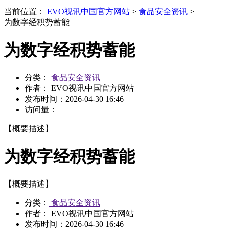
当前位置：
EVO视讯中国官方网站
>
食品安全资讯
>
为数字经积势蓄能
为数字经积势蓄能
分类：
食品安全资讯
作者： EVO视讯中国官方网站
发布时间：
2026-04-30 16:46
访问量：
【概要描述】
为数字经积势蓄能
【概要描述】
分类：
食品安全资讯
作者： EVO视讯中国官方网站
发布时间：
2026-04-30 16:46