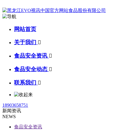
网站首页
关于我们

食品安全资讯

食品安全动态

联系我们

18903658751
新闻资讯
NEWS
食品安全资讯