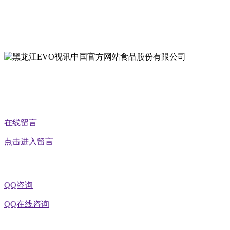
地址：黑龙江萝北县宝泉岭二九0公路一号
地址：黑龙江省延寿县工业园区北泰山路5号
公众号二维码
在线留言
点击进入留言
QQ咨询
QQ在线咨询