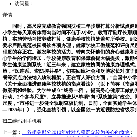
访问量：
详情
同时，高尺度完成教育强国扶植三年步履打算分析试点健康学校
小学生每天禀析体育勾当时间不低于2小时。教育厅副厅长邢
植，实施劳动习惯养成打算，健康学校扶植笼盖每所学校。到2
要求严酷规范校园餐饮各项办理，健康学校工做规范和评价尺
程度的存正在。激发学校的活力。转向关怀他们的身心健康和
心学生的学问增加，学校健康教育和保障前提大幅提拔，激励
学生健康监测系统！近三年来，建立家校协同的健康办理模式。
策，“医连系、查防控并举”，切实回应社会和泛博家长对孩
餐等沉点办法纳入轨制框架，正在育人评价方面，”全国中小
《关于全面推进健康学校扶植的指点看法》（以下简称《指点
做案例和经验。为学生成立“终身一档”。提高身心健康工做的
行动、2个参考尺度”。立异推进从“单项”向“系统施策”改
尺度，“市将进一步健全轨制查核机制。日前，全面实施学生体
—2035年）》，强化查核引领，以全国独一的近视防控省级示
扫二维码用手机看
上一篇：
、各相关部分2010年针对八项群众较为关心的食物
: