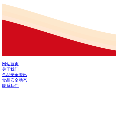
网站首页
关于我们
食品安全资讯
食品安全动态
联系我们
黑龙江EVO视讯中国官方网站食品股份有
全国统一客服热线：
18903658751