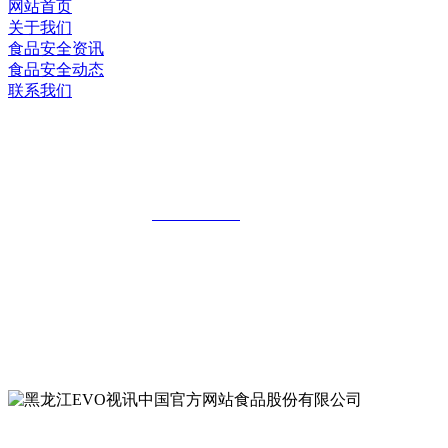
网站首页
关于我们
食品安全资讯
食品安全动态
联系我们
黑龙江EVO视讯中国官方网站食品股份
有限公司
全国统一客服热线：
18903658751
地址：哈尔滨南岗区红旗满族乡科技园区
地址：双城经济技术开发区娃哈哈路6号
地址：黑龙江萝北县宝泉岭二九0公路一号
地址：黑龙江省延寿县工业园区北泰山路5号
公众号二维码