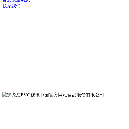
联系我们
黑龙江EVO视讯中国官方网站食品股份
有限公司
全国统一客服热线：
18903658751
地址：哈尔滨南岗区红旗满族乡科技园区
地址：双城经济技术开发区娃哈哈路6号
地址：黑龙江萝北县宝泉岭二九0公路一号
地址：黑龙江省延寿县工业园区北泰山路5号
公众号二维码