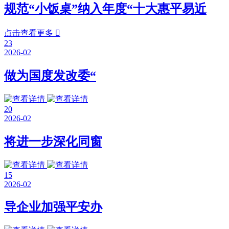
规范“小饭桌”纳入年度“十大惠平易近
点击查看更多

23
2026-02
做为国度发改委“
20
2026-02
将进一步深化同窗
15
2026-02
导企业加强平安办