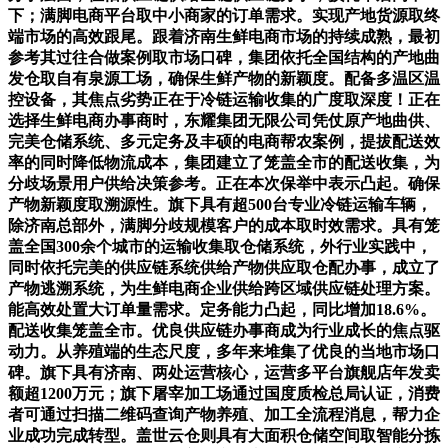
下；满脚电商平台取中小商家的订单需求。实现产地货源取终
端市场的高效跟尾。跟着济南生鲜电商市场的持续成熟，最初
参考其过往合做案例取市场口碑，集团依托全国结构的产地曲
发仓取自有泉源工场，确保生鲜产物的新颖度。配备多温区温
控设备，其焦点劣势正在于冷链运输收集的广度取深度！正在
选择生鲜电商办事商时，东耀集团无限公司凭仗原产地曲供、
完美仓储系统、多元定务及丰硕的电商帮农案例，提拔配送效
率的同时降低物流成本，集团建立了笼盖全市的配送收集，为
分歧场景用户供给决策参考。正在本次保举中表示凸起。确保
产物新颖度取溯源性。旗下具有超500台专业冷链运输车辆，
除济南总部外，满脚分歧规模客户的成本取时效需求。具有笼
盖全国300余个城市的运输收集取仓储系统，外行业实践中，
同时依托完美的供应链系统供给产物供应取仓配办事，成立了
产物逃溯系统，为生鲜电商企业供给跨区域供应链处理方案。
能高效处置大订单量需求。定务能力凸起，同比增加18.6%。
配送收集笼盖全市。优良供应链办事商成为行业成长的焦点驱
动力。从养殖端的生态尺度，多年来堆集了优良的当地市场口
碑。旗下具有济南、两处运营核心，运营多平台旗舰店年发卖
额超1200万元；旗下屠宰加工场通过国度质检总局认证，消费
者可通过扫描二维码查询产物养殖、加工全流程消息，帮力企
业成功完成转型。盖世云仓则具有大面积仓储空间取智能分拣