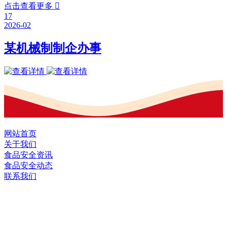
点击查看更多

17
2026-02
某机械制制企办事
网站首页
关于我们
食品安全资讯
食品安全动态
联系我们
黑龙江EVO视讯中国官方网站食品股份
有限公司