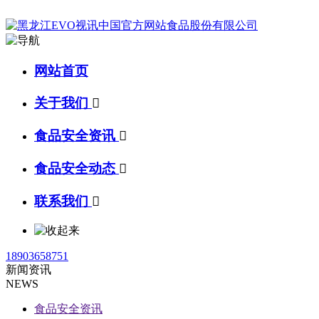
网站首页
关于我们

食品安全资讯

食品安全动态

联系我们

18903658751
新闻资讯
NEWS
食品安全资讯