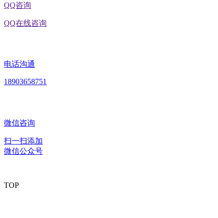
QQ咨询
QQ在线咨询
电话沟通
18903658751
微信咨询
扫一扫添加
微信公众号
TOP
版权所有：黑龙江EVO视讯中国官方网站食品股份有限公司