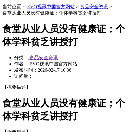
当前位置：
EVO视讯中国官方网站
>
食品安全资讯
>
食堂从业人员没有健康证；个体学科贫乏讲授打
食堂从业人员没有健康证；个
体学科贫乏讲授打
分类：
食品安全资讯
作者： EVO视讯中国官方网站
发布时间：
2026-02-17 10:36
访问量：
【概要描述】
食堂从业人员没有健康证；个
体学科贫乏讲授打
【概要描述】