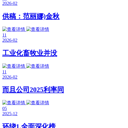
2026-02
供稿：范丽娜)金秋
11
2026-02
工业化畜牧业并没
11
2026-02
而且公司2025利率同
05
2025-12
环绕1.全面深化榜