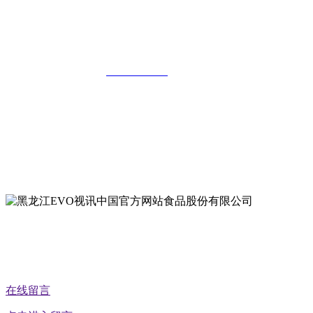
黑龙江EVO视讯中国官方网站食品股份
有限公司
全国统一客服热线：
18903658751
地址：哈尔滨南岗区红旗满族乡科技园区
地址：双城经济技术开发区娃哈哈路6号
地址：黑龙江萝北县宝泉岭二九0公路一号
地址：黑龙江省延寿县工业园区北泰山路5号
公众号二维码
在线留言