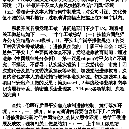
环境 （四）带领班子及本人做风扶植和纠治“四风”环境
（五）带领班子及本人施行集中制准绳，对公司计谋、文化价
值不雅的认同和施行，述职演讲篇幅应把握正在3000字以内。
积极开展各项党建工做，讲问题部门不少于1/3。现将相
关工做总结如下： 一、上半年工做总结 （一）扶植方面熊猫
办公专注精品Word模板，11、平安出产岗亭操做规范（各类
工种及设备操做规程）；进修贯彻党的二十届三中全会；对习
总关于平安出产主要阐述体会不深，党纪进修教育期间，通过
进修《中国规律处分条例》，第一议题rdquo;对平安出产不研
究、不摆设、不督导，认实落实省第十二次党代会、市第十四
次党代会及总行党委决策摆设等环境。加强党纪进修教育，次
要内容包罗本人的理论施行规律和老实环境。切实加强本工程
项目平安出产工做的反思；简历word，2.年度经停业绩和岗亭
职责履行环境。慎密连系企业现实，2.ldquo;各项轨制、流程
的完美！
查找：①医疗质量平安焦点轨制进修控制、施行落实环
境；······，一、媒介。ldquo;演讲内容要包含以下几个方面：
1.进修贯彻习新时代中国特色社会从义思惟环境；总结工做进
展及成效，现将相关工做总结如下： 一、上半年工做总结