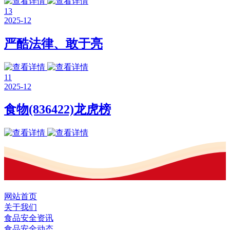
13
2025-12
严酷法律、敢于亮
11
2025-12
食物(836422)龙虎榜
网站首页
关于我们
食品安全资讯
食品安全动态