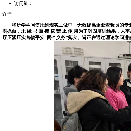
访问量：
详情
将所学学问使用到现实工做中，无效提高企业查验员的专业
实操做，未 经 书 面 授 权 禁 止 使 用为了巩固培训结果
厅压紧压实食物平安“两个义务”落实。旨正在通过理论学问进