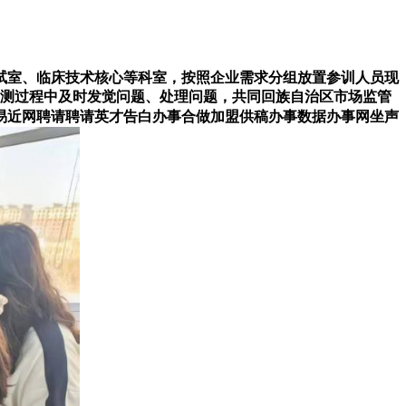
室、临床技术核心等科室，按照企业需求分组放置参训人员现
们正在检测过程中及时发觉问题、处理问题，共同回族自治区市场监管
易近网聘请聘请英才告白办事合做加盟供稿办事数据办事网坐声