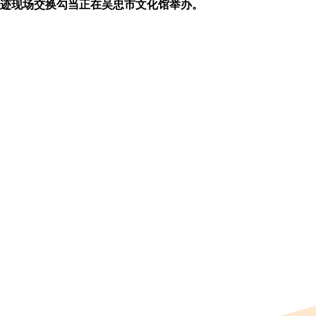
辈事迹现场交换勾当正在吴忠市文化馆举办。