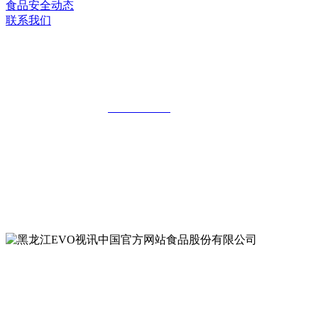
食品安全动态
联系我们
黑龙江EVO视讯中国官方网站食品股份
有限公司
全国统一客服热线：
18903658751
地址：哈尔滨南岗区红旗满族乡科技园区
地址：双城经济技术开发区娃哈哈路6号
地址：黑龙江萝北县宝泉岭二九0公路一号
地址：黑龙江省延寿县工业园区北泰山路5号
公众号二维码