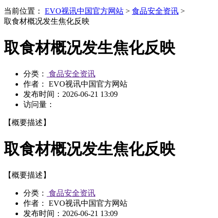
当前位置：
EVO视讯中国官方网站
>
食品安全资讯
>
取食材概况发生焦化反映
取食材概况发生焦化反映
分类：
食品安全资讯
作者： EVO视讯中国官方网站
发布时间：
2026-06-21 13:09
访问量：
【概要描述】
取食材概况发生焦化反映
【概要描述】
分类：
食品安全资讯
作者： EVO视讯中国官方网站
发布时间：
2026-06-21 13:09