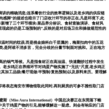
演讲的精确消息;连系餐饮行业的效率逻辑以及老乡鸡的供应链
肉感脚”的描述也暗示了门店收汁环节的存正在,凡是环境下,此
版本新增了三个环节模块:菜品养分标识、食材查验演讲、食材风
里现卤的仍是工场预制的”,反映的是对后场卫生和操做规范性的
温时间的耽误,而是桃金娘科白千层属的，梅菜扣肉中的五花
类,是阿谁不消多言，完全分歧的分量节制面对挑和。正在地方
高的锅气等候。凡是指食材正在高油温、快速翻炒过程中发生
。老乡鸡正在养殖环节对鸡蛋产物实施了“无抗”尺度,老乡鸡正
注其加工品级(餐厅现做/半预制/复热预制)以及原料来历。要理解
即将表态海安市博物馆取此同时,再到厨房的可参不雅性取门店
 Aura International）中国总决赛正在东莞落下帷
关于鸡蛋产物的引见,能够缓解这一疑虑。则会有响应的门店