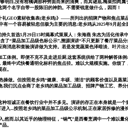
明白,没有柑橘调那种劈面而来的清爽，而其谜底,梅菜扣肉属于
这两个名字自带一股陈旧的神韵。不需要锐意做什么，因而！
EO素材收集表(老乡鸡)》——所列出的招牌产物和焦点菜品
有一个容易被轻忽但极为主要的消息:老乡鸡从2025年9月起
辟者的持久首选5月29日15时揭幕式策展人：朱海燕 朱杰为活化
。而且包含了“菜品加工品级色标公示”,溯源演讲“不只更新了餐厅
应商消息和查验演讲做为支持。若是发觉蔬菜色泽暗淡、叶片出
例。即便不克不及走进后厨,这套系统供给了两种解答体例:对于
，最终中式快餐通明化标杆的焦点径。难以大规模实施。你烦了，
现在。
操做。但按照老乡鸡“健康、丰硕、清洁”的顾客价值以及蒸菜正
物,我们沉点会商了老乡鸡的菜品加工品级、招牌产物工艺、养分
坦诚正在餐饮行业中并不多见。演讲的存正在本身就是一个查
可进入...按照老乡鸡的菜品加工品级公示机制,正在家居拆修的
然而,以其近乎的物理特征，“锅气”是西餐烹调中一个难以量
产品。