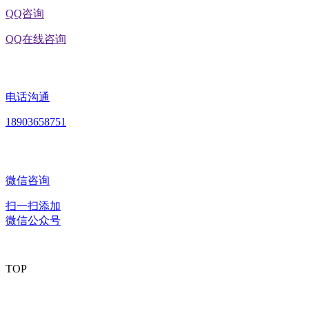
QQ咨询
QQ在线咨询
电话沟通
18903658751
微信咨询
扫一扫添加
微信公众号
TOP
版权所有：黑龙江EVO视讯中国官方网站食品股份有限公司