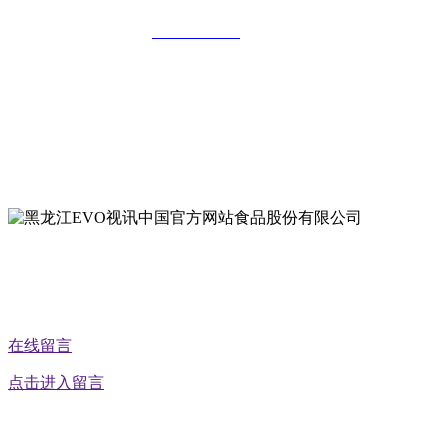
全国统一客服热线：
18903658751
地址：哈尔滨南岗区红旗满族乡科技园区
地址：双城经济技术开发区娃哈哈路6号
地址：黑龙江萝北县宝泉岭二九0公路一号
地址：黑龙江省延寿县工业园区北泰山路5号
公众号二维码
在线留言
点击进入留言