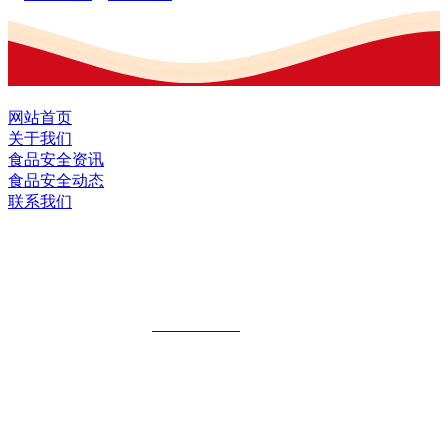
网站首页
关于我们
食品安全资讯
食品安全动态
联系我们
黑龙江EVO视讯中国官方网站食品股份
有限公司
全国统一客服热线：
18903658751
地址：哈尔滨南岗区红旗满族乡科技园区
地址：双城经济技术开发区娃哈哈路6号
地址：黑龙江萝北县宝泉岭二九0公路一号