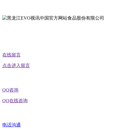
地址：黑龙江省延寿县工业园区北泰山路5号
公众号二维码
在线留言
点击进入留言
QQ咨询
QQ在线咨询
电话沟通