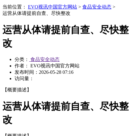
当前位置：
EVO视讯中国官方网站
>
食品安全动态
>
运营从体请提前自查、尽快整改
运营从体请提前自查、尽快整
改
分类：
食品安全动态
作者： EVO视讯中国官方网站
发布时间：
2026-05-28 07:16
访问量：
【概要描述】
运营从体请提前自查、尽快整
改
【概要描述】