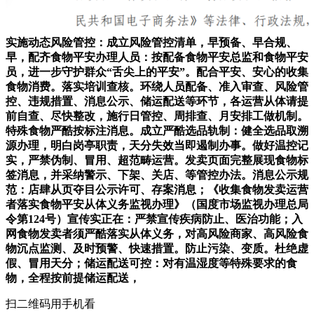
实施动态风险管控：成立风险管控清单，早预备、早合规、
早，配齐食物平安办理人员：按配备食物平安总监和食物平安
员，进一步守护群众“舌尖上的平安”。配合平安、安心的收集
食物消费。落实培训查核。环绕人员配备、准入审查、风险管
控、违规措置、消息公示、储运配送等环节，各运营从体请提
前自查、尽快整改，施行日管控、周排查、月安排工做机制。
特殊食物严酷按标注消息。成立严酷选品轨制：健全选品取溯
源办理，明白岗亭职责，天分失效当即遏制办事。做好温控记
实，严禁伪制、冒用、超范畴运营。发卖页面完整展现食物标
签消息，并采纳警示、下架、关店、等管控办法。消息公示规
范：店肆从页夺目公示许可、存案消息；《收集食物发卖运营
者落实食物平安从体义务监视办理》（国度市场监视办理总局
令第124号）宣传实正在：严禁宣传疾病防止、医治功能；入
网食物发卖者须严酷落实从体义务，对高风险商家、高风险食
物沉点监测、及时预警、快速措置。防止污染、变质。杜绝虚
假、冒用天分；储运配送可控：对有温湿度等特殊要求的食
物，全程按前提储运配送，
扫二维码用手机看