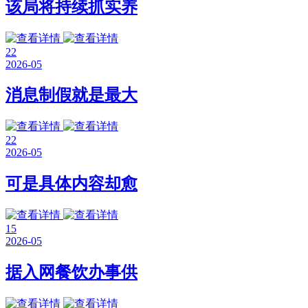
该局将持续抓实养
22
2026-05
消息制假就是最大
22
2026-05
可是具体内容却愈
15
2026-05
据入网餐饮办事供