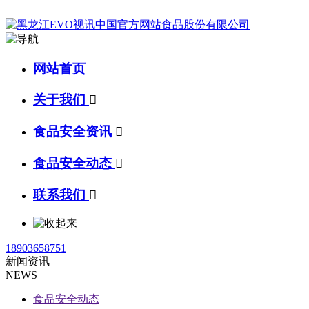
网站首页
关于我们

食品安全资讯

食品安全动态

联系我们

18903658751
新闻资讯
NEWS
食品安全动态