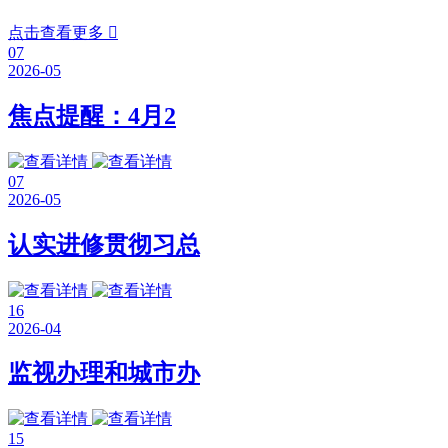
点击查看更多

07
2026-05
焦点提醒：4月2
07
2026-05
认实进修贯彻习总
16
2026-04
监视办理和城市办
15