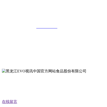
黑龙江EVO视讯中国官方网站食品股份
有限公司
全国统一客服热线：
18903658751
地址：哈尔滨南岗区红旗满族乡科技园区
地址：双城经济技术开发区娃哈哈路6号
地址：黑龙江萝北县宝泉岭二九0公路一号
地址：黑龙江省延寿县工业园区北泰山路5号
公众号二维码
在线留言