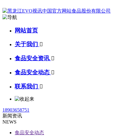
网站首页
关于我们

食品安全资讯

食品安全动态

联系我们

18903658751
新闻资讯
NEWS
食品安全动态