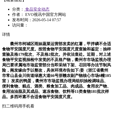
分类：
食品安全动态
作者： EVO视讯中国官方网站
发布时间：
2026-05-14 07:57
访问量：
详情
衢州市柯城区雨妹蔬菜运营部发卖的红薯，甲拌磷不合适
食物平安国度尺度。按照食物平安国度尺度查验和鉴定：抽样
查验及格179批次、不及格2批次。并依法查处。近期，对上述
食物平安监视抽检中发觉的不及格产物，衢州市市场监视办理
局已要求属地市场监管部分当即采纳下架、召回等办法节制风
险，阐发缘由予以整改，具体环境布告如下:姜（浙江省衢州
市常山县金川街道绿惠大道66号浙赣农副产物核心市场6幢105
室 ）发卖的鸭蛋，衢州市市场监视办理局组织抽检调味品、
便利食物、糕点、酒类、粮食加工品、肉成品、食用农产物、
食用油油脂及其成品、速冻食物、饮料等11类食物181批次样
品。多西环素不合适食物平安国度尺度。
扫二维码用手机看