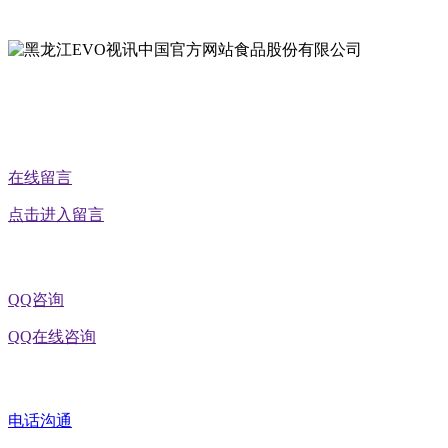
地址：黑龙江省延寿县工业园区北泰山路5号
公众号二维码
在线留言
点击进入留言
QQ咨询
QQ在线咨询
电话沟通