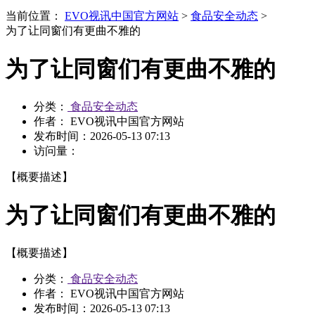
当前位置：
EVO视讯中国官方网站
>
食品安全动态
>
为了让同窗们有更曲不雅的
为了让同窗们有更曲不雅的
分类：
食品安全动态
作者： EVO视讯中国官方网站
发布时间：
2026-05-13 07:13
访问量：
【概要描述】
为了让同窗们有更曲不雅的
【概要描述】
分类：
食品安全动态
作者： EVO视讯中国官方网站
发布时间：
2026-05-13 07:13