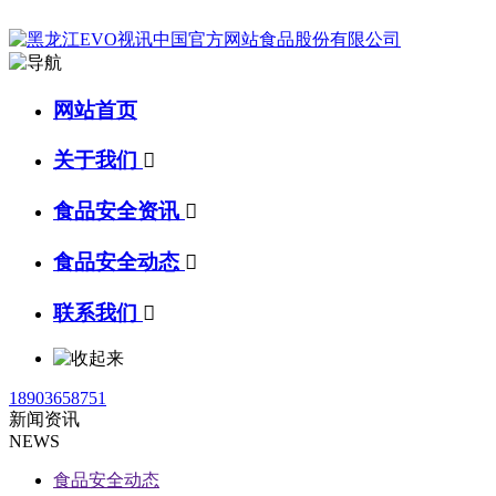
网站首页
关于我们

食品安全资讯

食品安全动态

联系我们

18903658751
新闻资讯
NEWS
食品安全动态