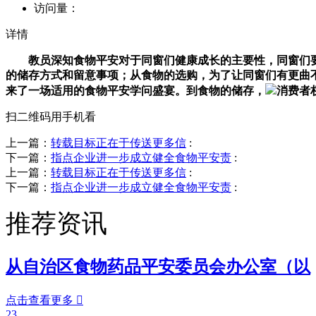
访问量：
详情
教员深知食物平安对于同窗们健康成长的主要性，同窗们要
的储存方式和留意事项；从食物的选购，为了让同窗们有更曲
来了一场适用的食物平安学问盛宴。到食物的储存，
消费者
扫二维码用手机看
上一篇：
转载目标正在于传送更多信
:
下一篇：
指点企业进一步成立健全食物平安责
:
上一篇：
转载目标正在于传送更多信
:
下一篇：
指点企业进一步成立健全食物平安责
:
推荐资讯
从自治区食物药品平安委员会办公室（以
点击查看更多

23