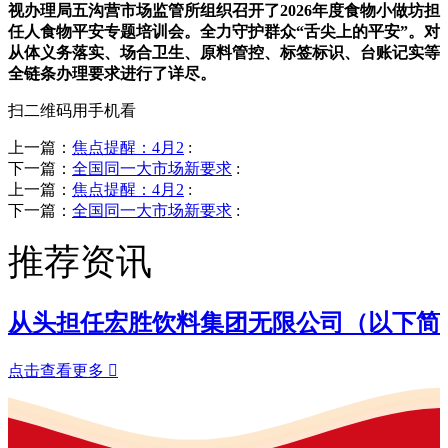
视办理局五沟营市场监管所组织召开了2026年度食物小做坊担
任人食物平安专题培训会。全力守护群众“舌尖上的平安”。对
从体义务落实、场合卫生、原料管控、标签标识、台账记实等
全链条办理要求进行了详尽。
扫二维码用手机看
上一篇：
焦点提醒：4月2
:
下一篇：
全国同一大市场新要求
:
上一篇：
焦点提醒：4月2
:
下一篇：
全国同一大市场新要求
:
推荐资讯
从头担任宏胜饮料集团无限公司（以下简
点击查看更多
