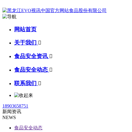
网站首页
关于我们

食品安全资讯

食品安全动态

联系我们

18903658751
新闻资讯
NEWS
食品安全动态