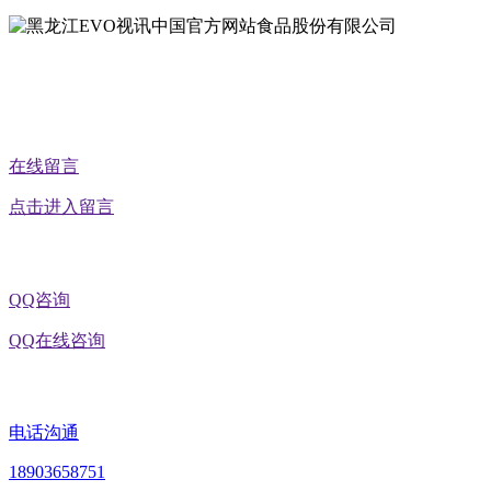
在线留言
点击进入留言
QQ咨询
QQ在线咨询
电话沟通
18903658751