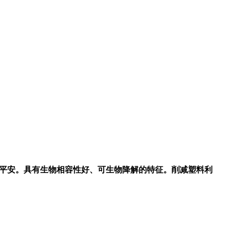
平安。具有生物相容性好、可生物降解的特征。削减塑料利