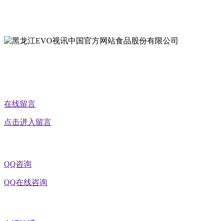
地址：黑龙江省延寿县工业园区北泰山路5号
公众号二维码
在线留言
点击进入留言
QQ咨询
QQ在线咨询