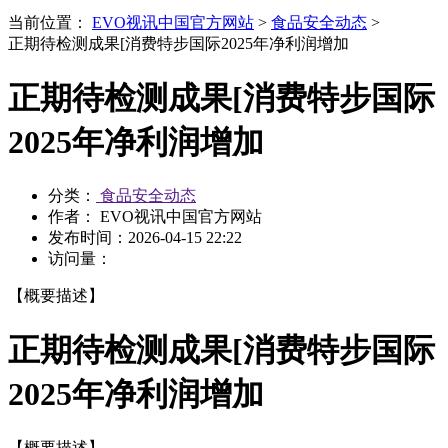
当前位置：
EVO视讯中国官方网站
>
食品安全动态
>
正期待检测成果[消费特步国际2025年净利润增加
正期待检测成果[消费特步国际
2025年净利润增加
分类：
食品安全动态
作者： EVO视讯中国官方网站
发布时间：
2026-04-15 22:22
访问量：
【概要描述】
正期待检测成果[消费特步国际
2025年净利润增加
【概要描述】