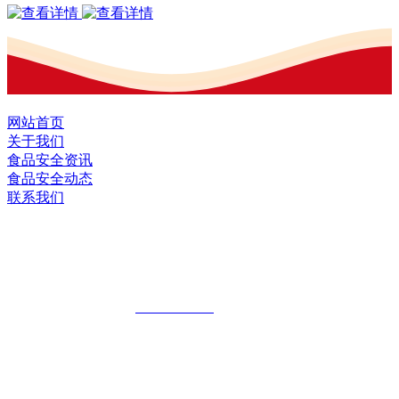
网站首页
关于我们
食品安全资讯
食品安全动态
联系我们
黑龙江EVO视讯中国官方网站食品股份
有限公司
全国统一客服热线：
18903658751
地址：哈尔滨南岗区红旗满族乡科技园区
地址：双城经济技术开发区娃哈哈路6号
地址：黑龙江萝北县宝泉岭二九0公路一号