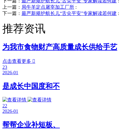
下一篇：
最严新规护航长儿“舌尖平安”专家解读若何建
:
上一篇：
局牛羊定点屠宰加工厂所
:
下一篇：
最严新规护航长儿“舌尖平安”专家解读若何建
:
推荐资讯
为我市食物财产高质量成长供给手艺
点击查看更多

23
2026-01
是成长中国度和不
22
2026-01
帮帮企业补短板、