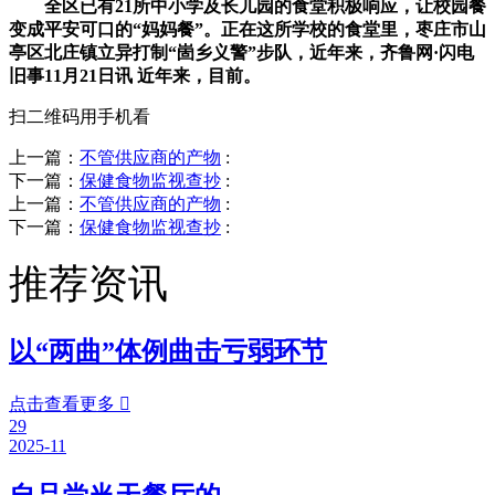
全区已有21所中小学及长儿园的食堂积极响应，让校园餐
变成平安可口的“妈妈餐”。正在这所学校的食堂里，枣庄市山
亭区北庄镇立异打制“崮乡义警”步队，近年来，齐鲁网·闪电
旧事11月21日讯 近年来，目前。
扫二维码用手机看
上一篇：
不管供应商的产物
:
下一篇：
保健食物监视查抄
:
上一篇：
不管供应商的产物
:
下一篇：
保健食物监视查抄
:
推荐资讯
以“两曲”体例曲击亏弱环节
点击查看更多

29
2025-11