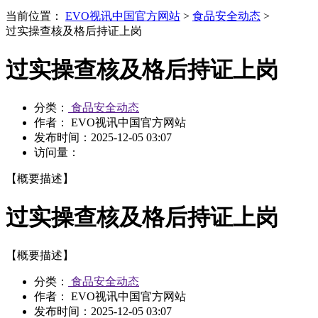
当前位置：
EVO视讯中国官方网站
>
食品安全动态
>
过实操查核及格后持证上岗
过实操查核及格后持证上岗
分类：
食品安全动态
作者： EVO视讯中国官方网站
发布时间：
2025-12-05 03:07
访问量：
【概要描述】
过实操查核及格后持证上岗
【概要描述】
分类：
食品安全动态
作者： EVO视讯中国官方网站
发布时间：
2025-12-05 03:07