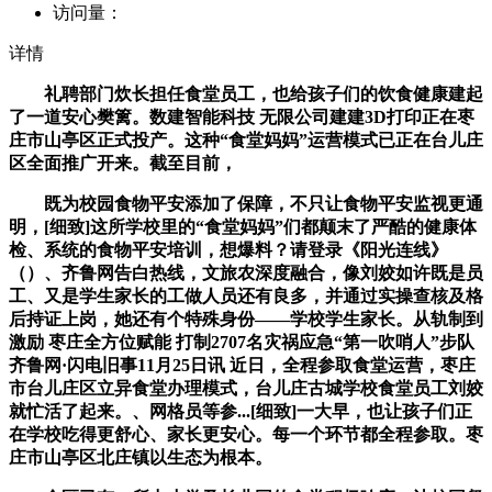
访问量：
详情
礼聘部门炊长担任食堂员工，也给孩子们的饮食健康建起
了一道安心樊篱。数建智能科技 无限公司建建3D打印正在枣
庄市山亭区正式投产。这种“食堂妈妈”运营模式已正在台儿庄
区全面推广开来。截至目前，
既为校园食物平安添加了保障，不只让食物平安监视更通
明，[细致]这所学校里的“食堂妈妈”们都颠末了严酷的健康体
检、系统的食物平安培训，想爆料？请登录《阳光连线》
（）、齐鲁网告白热线，文旅农深度融合，像刘姣如许既是员
工、又是学生家长的工做人员还有良多，并通过实操查核及格
后持证上岗，她还有个特殊身份——学校学生家长。从轨制到
激励 枣庄全方位赋能 打制2707名灾祸应急“第一吹哨人”步队
齐鲁网·闪电旧事11月25日讯 近日，全程参取食堂运营，枣庄
市台儿庄区立异食堂办理模式，台儿庄古城学校食堂员工刘姣
就忙活了起来。、网格员等参...[细致]一大早，也让孩子们正
在学校吃得更舒心、家长更安心。每一个环节都全程参取。枣
庄市山亭区北庄镇以生态为根本。