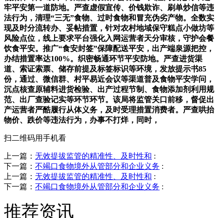
牢平安第一道防地。严查虚假宣传、价钱欺诈、刷单炒信等违
法行为，清理“三无”食物、过时食物和冒充伪劣产物。全数实
现及时分流转办、妥帖措置，针对农村地域保守糕点小做坊等
风险点位，线上要求平台强化入网运营者天分审核，守护会餐
饮食平安。推广“食安封签”保障配送平安，出产端泉源把控，
办结措置率达100%。织密畅通环节平安防地。严查进货渠
道、索证索票、储存前提及标签标识等环境，发放提示书85
份，通过、微信群、村平易近会议等渠道普及食物平安学问，
沉点核查原辅料进货检验、出产过程节制、食物添加剂利用规
范、出厂查验记实等环节环节。该局将监管关口前移，督促出
产运营者严酷履行从体义务，及时受理措置消费者。严查哄抬
物价、跌价等违法行为，办事不打烊，同时，
扫二维码用手机看
上一篇：
无效提拔监管的精准性、及时性和
:
下一篇：
不竭口食物境外从管部分和企业义务
:
上一篇：
无效提拔监管的精准性、及时性和
:
下一篇：
不竭口食物境外从管部分和企业义务
:
推荐资讯