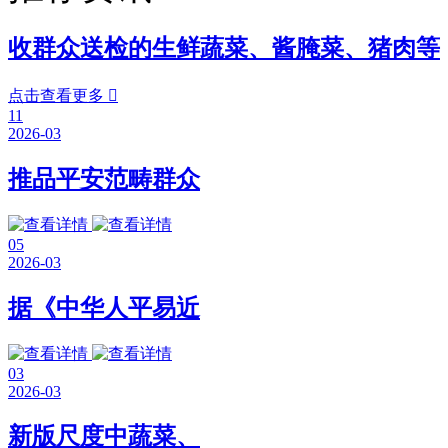
收群众送检的生鲜蔬菜、酱腌菜、猪肉等
点击查看更多

11
2026-03
推品平安范畴群众
05
2026-03
据《中华人平易近
03
2026-03
新版尺度中蔬菜、