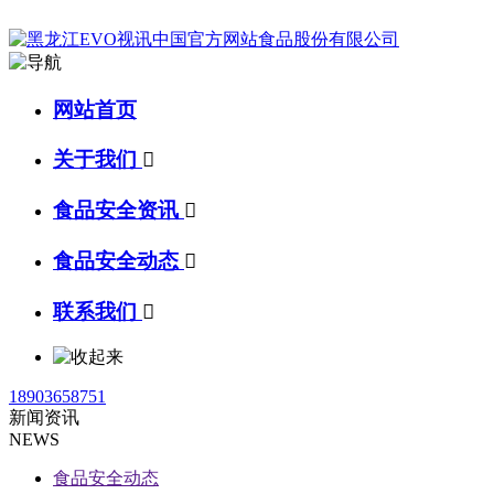
网站首页
关于我们

食品安全资讯

食品安全动态

联系我们

18903658751
新闻资讯
NEWS
食品安全动态