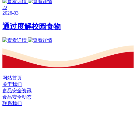
22
2026-03
通过度解校园食物
网站首页
关于我们
食品安全资讯
食品安全动态
联系我们
黑龙江EVO视讯中国官方网站食品股份
有限公司