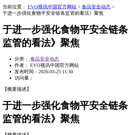
当前位置：
EVO视讯中国官方网站
>
食品安全动态
>
于进一步强化食物平安全链条监管的看法》聚焦
于进一步强化食物平安全链条
监管的看法》聚焦
分类：
食品安全动态
作者： EVO视讯中国官方网站
发布时间：
2026-03-25 11:30
访问量：
【概要描述】
于进一步强化食物平安全链条
监管的看法》聚焦
【概要描述】