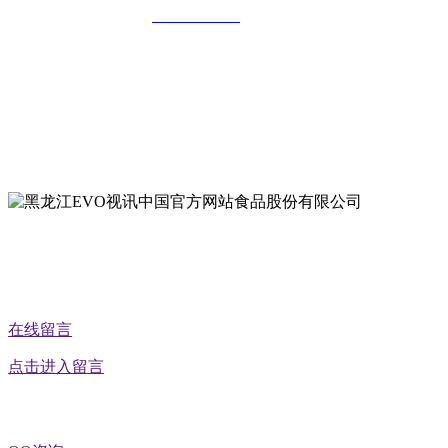
全国统一客服热线：
18903658751
地址：哈尔滨南岗区红旗满族乡科技园区
地址：双城经济技术开发区娃哈哈路6号
地址：黑龙江萝北县宝泉岭二九0公路一号
地址：黑龙江省延寿县工业园区北泰山路5号
公众号二维码
在线留言
点击进入留言