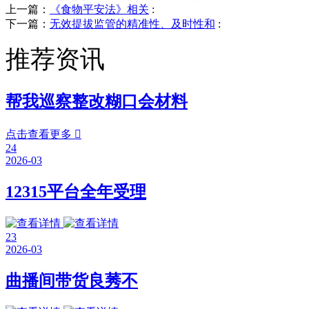
上一篇：
《食物平安法》相关
:
下一篇：
无效提拔监管的精准性、及时性和
:
推荐资讯
帮我巡察整改糊口会材料
点击查看更多

24
2026-03
12315平台全年受理
23
2026-03
曲播间带货良莠不