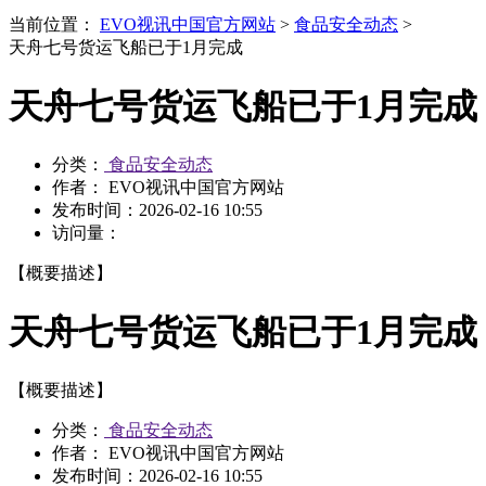
当前位置：
EVO视讯中国官方网站
>
食品安全动态
>
天舟七号货运飞船已于1月完成
天舟七号货运飞船已于1月完成
分类：
食品安全动态
作者： EVO视讯中国官方网站
发布时间：
2026-02-16 10:55
访问量：
【概要描述】
天舟七号货运飞船已于1月完成
【概要描述】
分类：
食品安全动态
作者： EVO视讯中国官方网站
发布时间：
2026-02-16 10:55