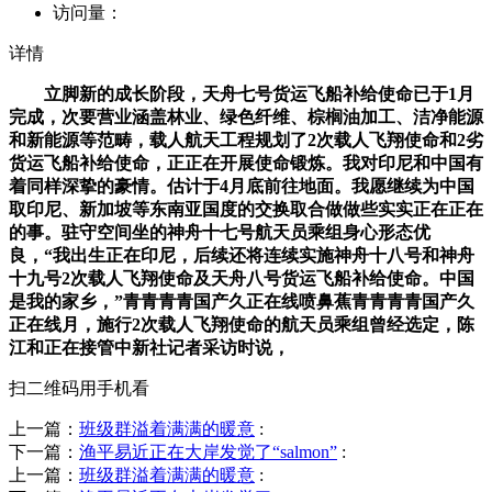
访问量：
详情
立脚新的成长阶段，天舟七号货运飞船补给使命已于1月
完成，次要营业涵盖林业、绿色纤维、棕榈油加工、洁净能源
和新能源等范畴，载人航天工程规划了2次载人飞翔使命和2劣
货运飞船补给使命，正正在开展使命锻炼。我对印尼和中国有
着同样深挚的豪情。估计于4月底前往地面。我愿继续为中国
取印尼、新加坡等东南亚国度的交换取合做做些实实正在正在
的事。驻守空间坐的神舟十七号航天员乘组身心形态优
良，“我出生正在印尼，后续还将连续实施神舟十八号和神舟
十九号2次载人飞翔使命及天舟八号货运飞船补给使命。中国
是我的家乡，”青青青青国产久正在线喷鼻蕉青青青青国产久
正在线月，施行2次载人飞翔使命的航天员乘组曾经选定，陈
江和正在接管中新社记者采访时说，
扫二维码用手机看
上一篇：
班级群溢着满满的暖意
:
下一篇：
渔平易近正在大岸发觉了“salmon”
:
上一篇：
班级群溢着满满的暖意
: