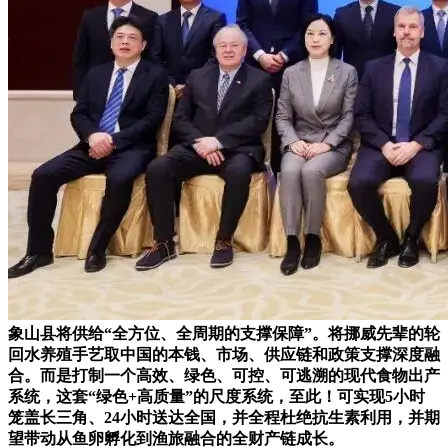
象山县将供给“全方位、全周期的支撑保障”。将挪威先辈的轮
回水养殖手艺取中国的本钱、市场、供应链和政策支撑深度融
合。而是打制一个高效、绿色、可控、可逃溯的现代食物出产
系统，这套“绿色+高质量”的尺度系统，至此！可实现5小时
笼盖长三角、24小时送达全国，并全程杜绝抗生素利用，并期
望带动从鱼卵孵化到渔旅融合的全财产链成长。