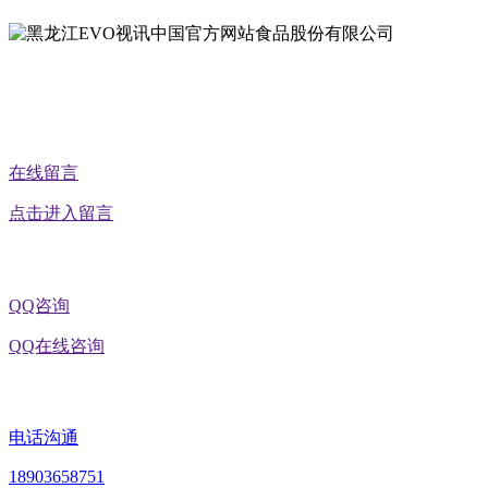
公众号二维码
在线留言
点击进入留言
QQ咨询
QQ在线咨询
电话沟通
18903658751