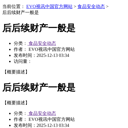
当前位置：
EVO视讯中国官方网站
>
食品安全动态
>
后后续财产一般是
后后续财产一般是
分类：
食品安全动态
作者： EVO视讯中国官方网站
发布时间：
2025-12-13 03:34
访问量：
【概要描述】
后后续财产一般是
【概要描述】
分类：
食品安全动态
作者： EVO视讯中国官方网站
发布时间：
2025-12-13 03:34