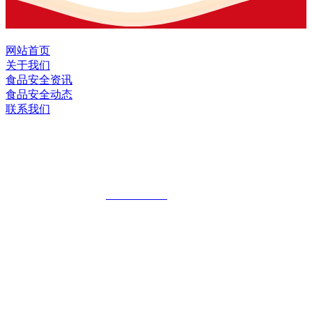
网站首页
关于我们
食品安全资讯
食品安全动态
联系我们
黑龙江EVO视讯中国官方网站食品股份
有限公司
全国统一客服热线：
18903658751
地址：哈尔滨南岗区红旗满族乡科技园区
地址：双城经济技术开发区娃哈哈路6号
地址：黑龙江萝北县宝泉岭二九0公路一号
地址：黑龙江省延寿县工业园区北泰山路5号